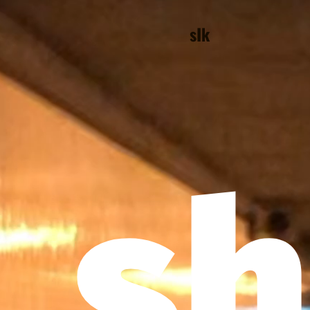
sIk
sh