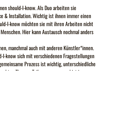
en should-I-know. Als Duo arbeiten sie
 & Installation. Wichtig ist ihnen immer einen
uld-I-know möchten sie mit ihren Arbeiten nicht
n Menschen. Hier kann Austausch nochmal anders
mmen, manchmal auch mit anderen Künstler*innen.
uld-I-know sich mit verschiedenen Fragestellungen
 gemeinsame Prozess ist wichtig, unterschiedliche
rforschten Themen-Teile zusammen und ist immer
f den Ort, für den es bewusst gemacht wurde.