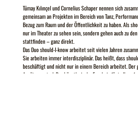
Tümay Kılınçel und Cornelius Schaper nennen sich zusamm
gemeinsam an Projekten im Bereich von Tanz, Performance
Bezug zum Raum und der Öffentlichkeit zu haben. Als sho
nur im Theater zu sehen sein, sondern gehen auch zu de
stattfinden – ganz direkt.
Das Duo should-I-know arbeitet seit vielen Jahren zusa
Sie arbeiten immer interdisziplinär. Das heißt, dass sho
beschäftigt und nicht nur in einem Bereich arbeitet. Der
Ansätze zentral. Das künstlerische Ergebnis fügt alle e
ortsspezifisch. Denn jedes Projekt bezieht sich genau au