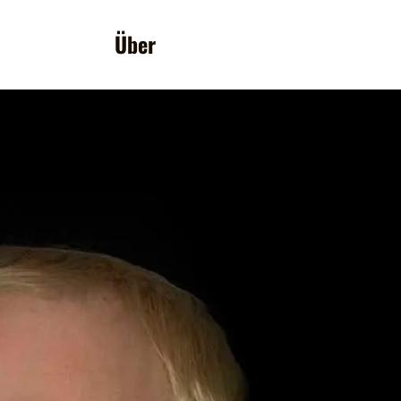
English
Über